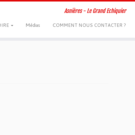
Asnières - Le Grand Echiquier
M
C
OIRE
édias
OMMENT NOUS CONTACTER ?