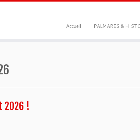
A
P
ccueil
ALMARES & HIST
26
t 2026 !