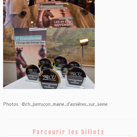
Photos : ©ch_perrucon_mairie_d’
asnières_sur_seine
Parcourir les billets