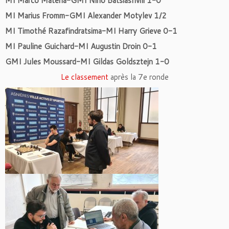
MI Marco Materia-GMI Nino Batsiashvili 1-0
MI Marius Fromm-GMI Alexander Motylev 1/2
MI Timothé Razafindratsima-MI Harry Grieve 0-1
MI Pauline Guichard-MI Augustin Droin 0-1
GMI Jules Moussard-MI Gildas Goldsztejn 1-0
Le classement
après la 7e ronde