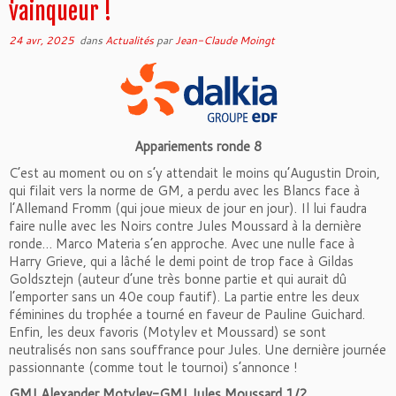
vainqueur !
24 avr, 2025
dans
Actualités
par
Jean-Claude Moingt
Appariements ronde 8
C’est au moment ou on s’y attendait le moins qu’Augustin Droin,
qui filait vers la norme de GM, a perdu avec les Blancs face à
l’Allemand Fromm (qui joue mieux de jour en jour). Il lui faudra
faire nulle avec les Noirs contre Jules Moussard à la dernière
ronde… Marco Materia s’en approche. Avec une nulle face à
Harry Grieve, qui a lâché le demi point de trop face à Gildas
Goldsztejn (auteur d’une très bonne partie et qui aurait dû
l’emporter sans un 40e coup fautif). La partie entre les deux
féminines du trophée a tourné en faveur de Pauline Guichard.
Enfin, les deux favoris (Motylev et Moussard) se sont
neutralisés non sans souffrance pour Jules. Une dernière journée
passionnante (comme tout le tournoi) s’annonce !
GMI Alexander Motylev-GMI Jules Moussard 1/2